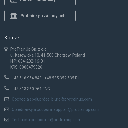
Podmínky a zásady ochrany osob.
Kontakt
ProTrainUp Sp. z o.o.
ul. Katowicka 10, 41-500 Chorzów, Poland
NIP: 634-282-16-31
KRS: 0000479526
+48 516 954 843 | +48 535 352 535 PL
+48 513 360 761 ENG
Obchod a spolupráce:
biuro@protrainup.com
Objednávky a podpora:
support@protrainup.com
Technická podpora:
it@protrainup.com